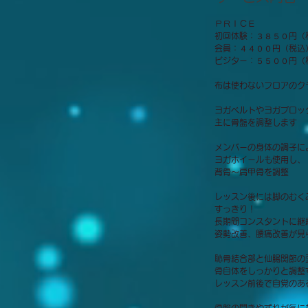
ＰＲＩＣＥ
初回体験：３８５０円（
会員：４４００円（税込
ビジター：５５００円（
布は使わないフロアのク
ヨガベルトやヨガブロッ
主に骨盤を調整します
メンバーの身体の調子に
ヨガホイールも使用し、
背骨～肩甲骨を調整
レッスン後には脚のむく
すっきり！
長期間コンスタントに継
姿勢改善、腰痛改善が見
恥骨結合部と仙腸関節の
骨自体をしっかりと調整
レッスン前後で自覚のあ