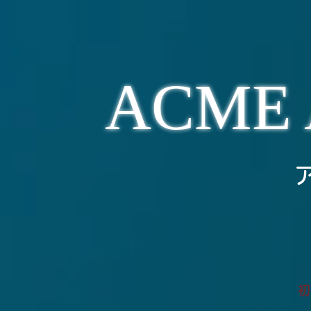
ACME 
​