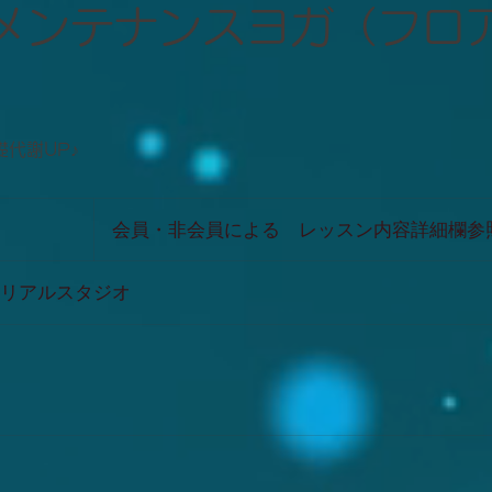
メンテナンスヨガ（フロ
代謝UP♪
会
員・
会員・非会員による レッスン内容詳細欄参
非
会
員
に
リアルスタジオ
よ
る
レ
ッ
ス
ン
内
容
詳
細
欄
参
照