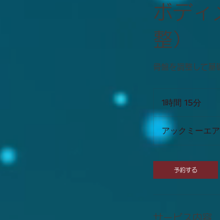
ボディ
整）
骨盤を調整して基礎
1時間 15分
1
時
1
アックミーエア
5
分
予約する
サービス内容