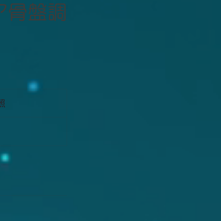
ア骨盤調
照