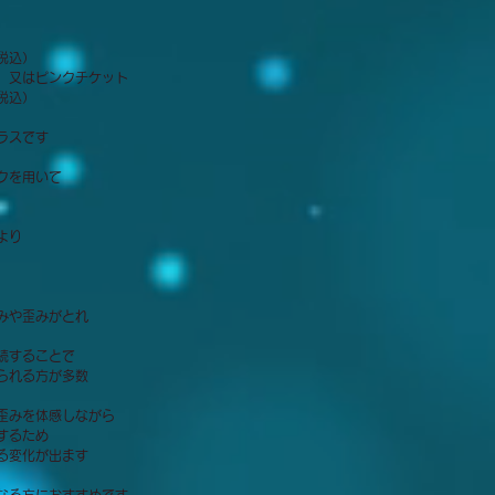
税込）
）又はピンクチケット
税込）
ラスです
クを用いて
より
みや歪みがとれ
続することで
られる方が多数
歪みを体感しながら
するため
る変化が出ます