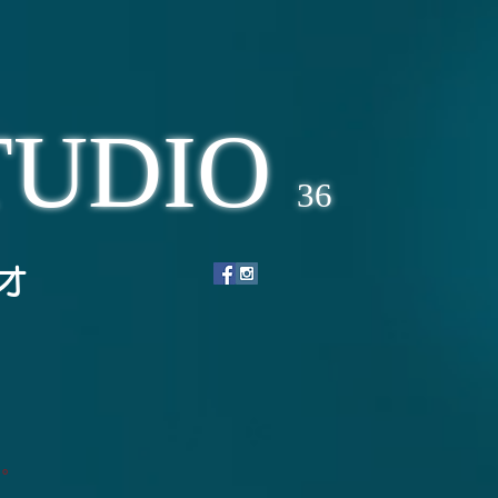
TUDIO
36
オ
い。