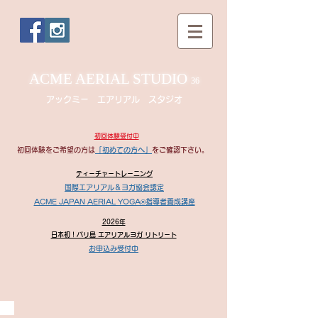
ACME AERIAL STUDIO
36
アックミー エアリアル スタジオ
​初回体験受付中
​
初回体験をご希望の方は
「初めての方へ」
をご確認下さい。
​ティーチャートレーニング
国際エアリアル＆ヨガ協会認定
ACME JAPAN AERIAL YOGA®指導者養成講座
2026年
日本初！バリ島 エアリアルヨガ リトリート
お申込み受付中