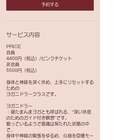
ン
予約する
詳
細
欄
参
照
サービス内容
PRICE
会員
4400円（税込）/ピンクチケット
非会員
5500円（税込）
身体と神経を深く休め、上手にリセットする
ための
ヨガニドラークラスです。
ヨガニドラー
：寝たまんまヨガとも呼ばれる、“深い休息
のためのガイド付き瞑想”です。
眠っているようで意識は保たれた状態の中
で、
身体や神経の緊張をゆるめ、心身を回復モー