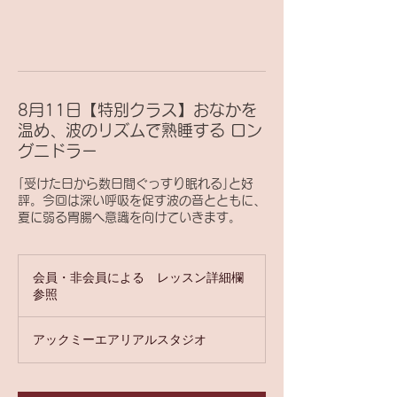
8月11日【特別クラス】おなかを
温め、波のリズムで熟睡する ロン
グニドラー
｢受けた日から数日間ぐっすり眠れる｣と好
評。今回は深い呼吸を促す波の音とともに、
夏に弱る胃腸へ意識を向けていきます。
会
員・
会員・非会員による レッスン詳細欄
非
参照
会
員
に
よ
アックミーエアリアルスタジオ
る
レ
ッ
ス