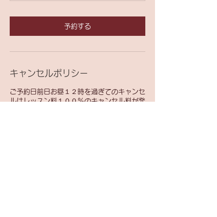
予約する
キャンセルポリシー
ご予約日前日お昼１２時を過ぎてのキャンセ
ルはレッスン料１００％のキャンセル料が発
生致します。
連絡先
日本、東京都杉並区永福４丁目８−１４
+ 03-6754-8505
acme.contact36@gmail.com