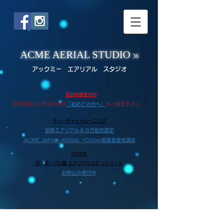
ACME AERIAL STUDIO
36
アックミー エアリアル スタジオ
​初回体験受付中
​
初回体験をご希望の方は
「初めての方へ」
をご確認下さい。
​ティーチャートレーニング
国際エアリアル＆ヨガ協会認定
ACME JAPAN AERIAL YOGA®指導者養成講座
2026年
日本初！バリ島 エアリアルヨガ リトリート
お申込み受付中